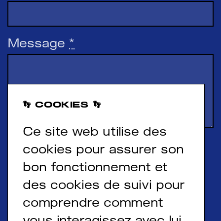
Message
*
👣 COOKIES 👣
Ce site web utilise des
Accepter la
politique de
cookies pour assurer son
confidentialité
bon fonctionnement et
des cookies de suivi pour
Envoyer
comprendre comment
vous interagissez avec lui.